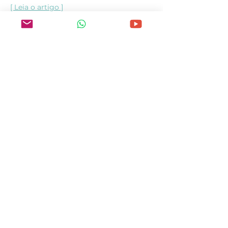
[ Leia o artigo ]
Arquitetura como tradução
de desejos ocultos
Arquiteta Letícia Arruda
[ Leia o artigo ]
Morar com o tempo
Arquiteta Maria Eduarda Kopper