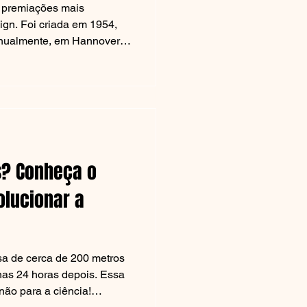
 premiações mais
ign. Foi criada em 1954,
anualmente, em Hannover,
 importantes, inovadores,
édio. Antes
temporada. Praticamente
:...
 última edição atraiu cerca
ndo 68 países, incluindo
os anos, nosso país teve um
remiação. Mas neste ano,
s? Conheça o
 arquiteto
olucionar a
sa de cerca de 200 metros
nas 24 horas depois. Essa
não para a ciência!