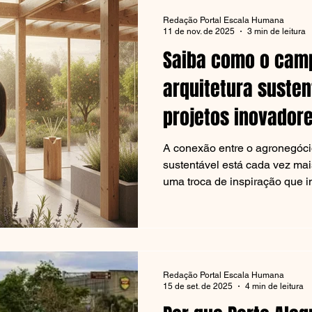
mais criativas e sustentáveis. 
Redação Portal Escala Humana
Escala Humana traz uma refle
11 de nov. de 2025
3 min de leitura
Saiba como o camp
arquitetura suste
projetos inovadore
A conexão entre o agronegócio
sustentável está cada vez mai
uma troca de inspiração que i
construímos, decoramos e ha
urbanos. Isso reflete uma ten
modismos de “design verde” e
necessidade urgente em noss
de construções mais eficient
Redação Portal Escala Humana
e uma melhor integração com 
15 de set. de 2025
4 min de leitura
Sustentabilidade como essênc