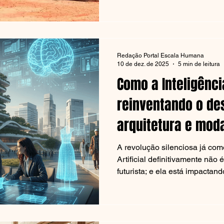
Recentemente, as empresas Cr
Technology lançaram em conju
capaz de substituir o trabalho
criando estruturas completas 
elementos estruturais continu
Redação Portal Escala Humana
impressão 3D com materiais s
10 de dez. de 2025
5 min de leitura
dispensada
Como a Inteligência
reinventando o de
arquitetura e mod
A revolução silenciosa já começou! A I
Artificial definitivamente não
futurista; e ela está impacta
com projetos de design de móveis, arquitetura e moda .
A transformação desses setore
está alterando processos técni
lado, também abre novas opor