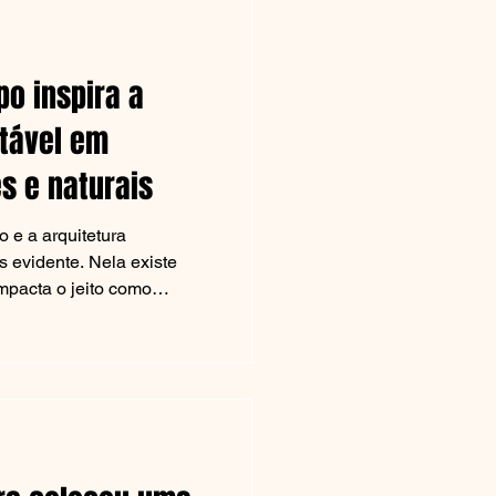
Para este artigo, o Portal
xão sobre a form
o inspira a
ntável em
s e naturais
 e a arquitetura
s evidente. Nela existe
mpacta o jeito como
bitamos os espaços
dência que ultrapassa
 já se tornou uma
o tempo. Estamos falando
es, com menos desperdício
a natureza.
ia da arquite