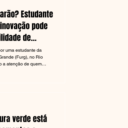
arão? Estudante
 inovação pode
decoração
ilidade de
riativa, a
as
or uma estudante da
Grande (Furg), no Rio
o a atenção de quem
em nível global: trata-se de
Porto
stentável com
m derivado de cascas de
to aos
ra e revela uma ampla
ue...
arquitetos e engenheiros
teriais de elevado
 ambie
ura verde está
s vão