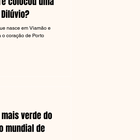
gre colocou uma
 Dilúvio?
 que nasce em Viamão e
 o coração de Porto
 mais verde do
lo mundial de