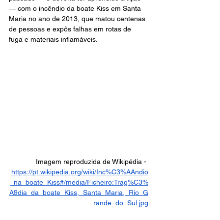
— com o incêndio da boate Kiss em Santa 
Maria no ano de 2013, que matou centenas 
de pessoas e expôs falhas em rotas de 
fuga e materiais inflamáveis.
Imagem reproduzida de Wikipédia - 
https://pt.wikipedia.org/wiki/Inc%C3%AAndio
_na_boate_Kiss#/media/Ficheiro:Trag%C3%
A9dia_da_boate_Kiss,_Santa_Maria,_Rio_G
rande_do_Sul.jpg