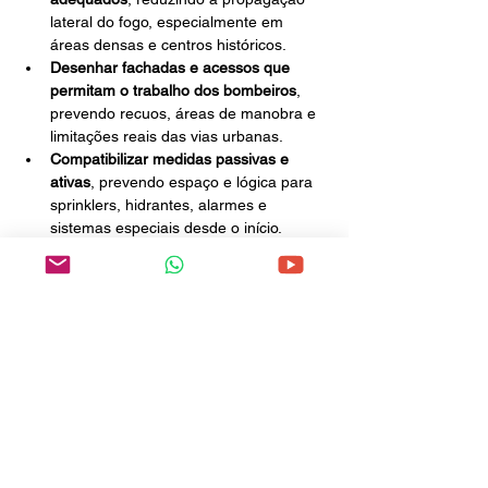
lateral do fogo, especialmente em 
áreas densas e centros históricos.
Desenhar fachadas e acessos que 
permitam o trabalho dos bombeiros
, 
prevendo recuos, áreas de manobra e 
limitações reais das vias urbanas.
Compatibilizar medidas passivas e 
ativas
, prevendo espaço e lógica para 
sprinklers, hidrantes, alarmes e 
sistemas especiais desde o início.
Atuar criticamente no detalhamento de 
Plano Diretor
, vinculando altura, 
adensamento e uso do solo à 
capacidade real de resgate e combate 
a incêndios.
Exigir operação e manutenção pós-
obra
, prevendo brigadas, testes 
periódicos e revisões reais de 
desempenho, não apenas aprovações 
formais.