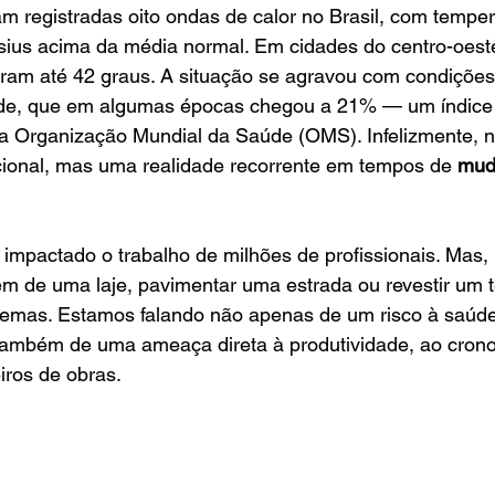
m registradas oito ondas de calor no Brasil, com tempe
sius acima da média normal. Em cidades do centro-oeste
aram até 42 graus. A situação se agravou com condições
e, que em algumas épocas chegou a 21% — um índice mu
 Organização Mundial da Saúde (OMS). Infelizmente, nã
ional, mas uma realidade recorrente em tempos de 
mud
m impactado o trabalho de milhões de profissionais. Mas,
em de uma laje, pavimentar uma estrada ou revestir um 
remas. Estamos falando não apenas de um risco à saúde
também de uma ameaça direta à produtividade, ao cron
iros de obras.