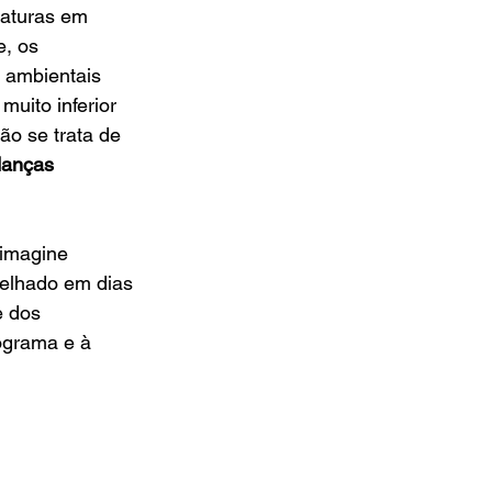
raturas em 
, os 
 ambientais 
ito inferior 
o se trata de 
anças 
 imagine 
telhado em dias 
 dos 
ograma e à 