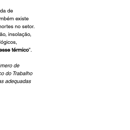
rda de 
ambém existe 
rtes no setor. 
o, insolação, 
lógicos, 
esse térmico
”.
úmero de 
co do Trabalho 
sas adequadas 