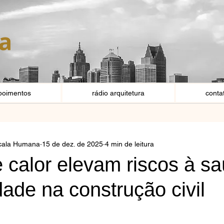
poimentos
rádio arquitetura
conta
scala Humana
15 de dez. de 2025
4 min de leitura
 calor elevam riscos à s
dade na construção civil
e 5 estrelas.