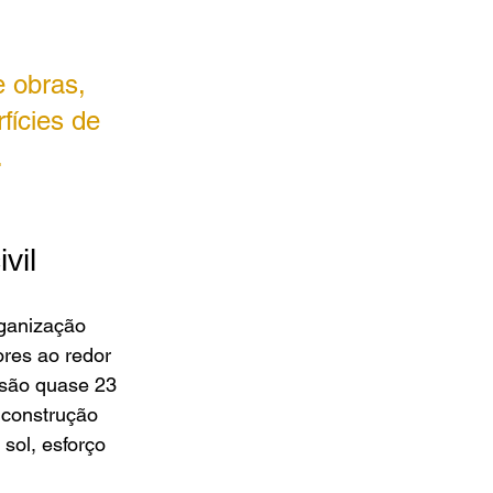
 obras, 
ícies de 
 
vil 
ganização 
ores ao redor 
 são quase 23 
 construção 
sol, esforço 