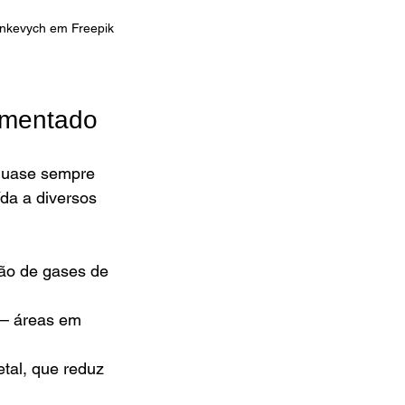
nkevych em Freepik
umentado
quase sempre 
da a diversos 
são de gases de 
 — áreas em 
tal, que reduz 