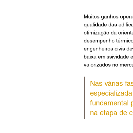
Muitos ganhos opera
qualidade das edific
otimização da orient
desempenho térmico 
engenheiros civis d
baixa emissividade e
valorizados no merc
Nas várias fa
especializad
fundamental p
na etapa de 