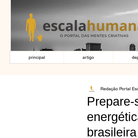
principal
artigo
de
Redação Portal E
Prepare-s
energétic
brasileir