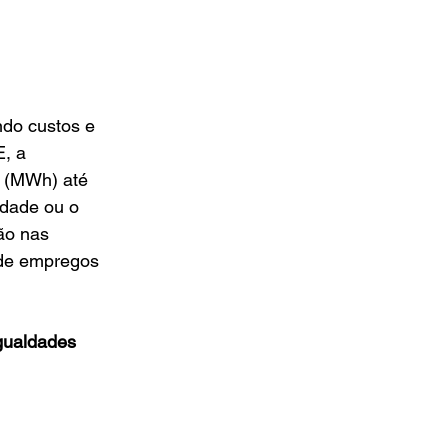
do custos e 
, a 
 (MWh) até 
idade ou o 
ão nas 
 de empregos 
gualdades 