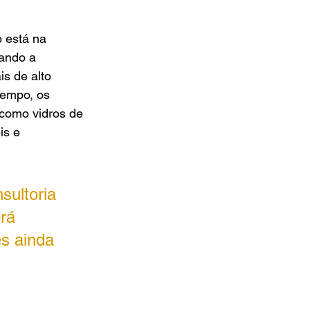
 está na 
ando a 
s de alto 
empo, os 
como vidros de 
is e 
sultoria 
rá 
s ainda 