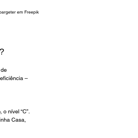
pargeter em Freepik
s?
 de 
ficiência – 
 o nível “C”.
inha Casa, 