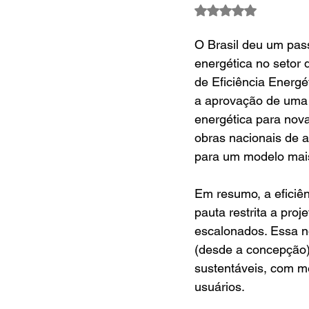
Avaliado com NaN d
O Brasil deu um pass
energética no setor 
de Eficiência Energé
a aprovação de uma 
energética para nova
obras nacionais de a
para um modelo mais
Em resumo, a eficiên
pauta restrita a pro
escalonados. Essa no
(desde a concepção) 
sustentáveis, com me
usuários.