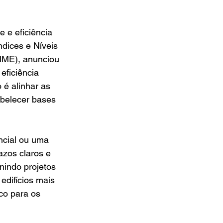
 e eficiência 
dices e Níveis 
(MME), anunciou 
ficiência 
 é alinhar as 
abelecer bases 
ncial ou uma 
azos claros e 
nindo projetos 
edifícios mais 
co para os 