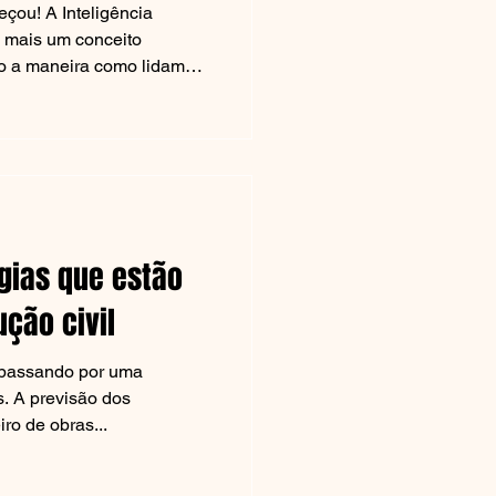
nteligência
 é mais um conceito
ndo a maneira como lidamos
édio. Antes
s já é tão profunda que
:...
cos e produtivos. Por outro
tunidades para práticas
Para este artigo, o Portal
xão sobre a form
gias que estão
 arquiteto
ção civil
á passando por uma
. A previsão dos
iro de obras...