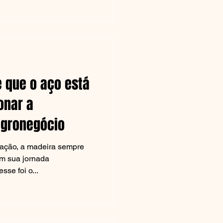
e que o aço está
onar a
agronegócio
zação, a madeira sempre
m sua jornada
sse foi o...