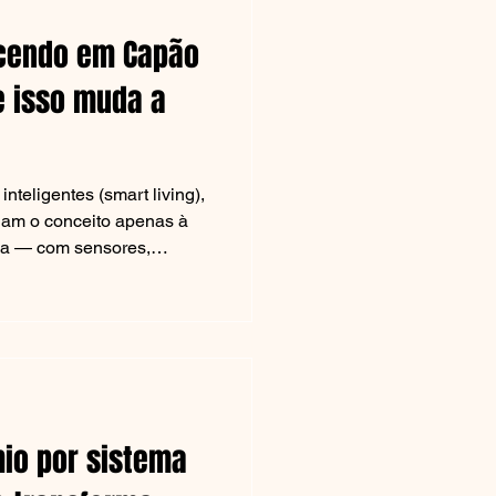
ecendo em Capão
e isso muda a
decoração
riativa, a
teligentes (smart living),
ciam o conceito apenas à
ca — com sensores,
as digitais e controle por
Porto
 empreendimentos
 Canoa, no Litoral Norte
to aos
to além disso. Trata-se de
ue...
 residencial que integra
logia, gestão e experiência
io por sistema
s vão