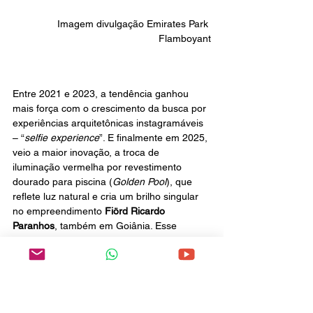
Imagem divulgação Emirates Park 
Flamboyant
Entre 2021 e 2023, a tendência ganhou 
mais força com o crescimento da busca por 
experiências arquitetônicas instagramáveis 
– “
selfie experience
”. E finalmente em 2025, 
veio a maior inovação, a troca de 
iluminação vermelha por revestimento 
dourado para piscina (
Golden Pool
), que 
reflete luz natural e cria um brilho singular 
no empreendimento 
Fiörd Ricardo 
Paranhos
, também em Goiânia. Esse 
projeto virou referência de luxo e 
exclusividade