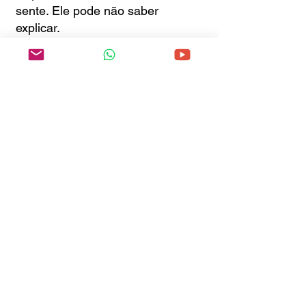
sente. Ele pode não saber
explicar.
Mas diz: “É isso. Era isso que eu
queria.”
Mesmo que nunca tenha dito
antes.
Referências:
DAMASIO, Antonio. O Erro de Descartes:
Emoção, Razão e o Cérebro Humano.
Companhia das Letras, 1996.
DAMASIO, Antonio. O Mistério da
Consciência: Do Corpo e das Emoções
ao Conhecimento de Si. Companhia das
Letras, 2001.
LE DOUX, Joseph. O Cérebro Emocional.
Objetiva, 1998.
GALLAGHER, Winifred. Rapt: Attention
and the Focused Life. Penguin Press,