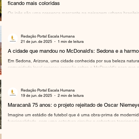
ficando mais coloridas
Os ipês são uma presença marcante na paisagem urbana brasileir
um toque de beleza e cor às ruas e praças. Suas flores...
Redação Portal Escala Humana
21 de jun. de 2025
1 min de leitura
A cidade que mandou no McDonald's: Sedona e a harmon
Em Sedona, Arizona, uma cidade conhecida por sua beleza natural
comunidade local exerceu pressão sobre o McDonald's para que o.
Redação Portal Escala Humana
19 de jun. de 2025
2 min de leitura
Maracanã 75 anos: o projeto rejeitado de Oscar Niemey
Imagine um estádio de futebol que é uma obra-prima de moderni
funcionalidade, com uma estrutura circular e cobertura tensionada 