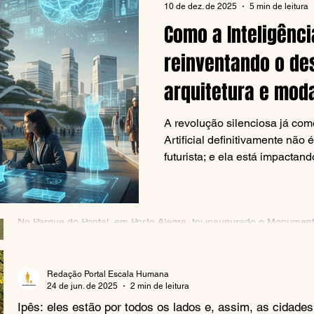
10 de dez. de 2025
5 min de leitura
Como a Inteligência
Redação Portal Escala Humana
30 de jun. de 2025
2 min de leitura
reinventando o de
O charme do estilo boho: liberdade e autenticidade na 
arquitetura e mod
O estilo boho é uma tendência decorativa que celebra a liberdade c
mistura de elementos e a expressão de personalidade. Mais do...
A revolução silenciosa já começou! A I
Artificial definitivamente não
Redação Portal Escala Humana
futurista; e ela está impacta
24 de jun. de 2025
1 min de leitura
com projetos de design de móveis, arquitetura e moda .
Monumento aos Voluntários Anônimos é inaugurado em 
A transformação desses setore
Alegre
está alterando processos técni
No Parque do Pontal, em Porto Alegre, foi inaugurado o Monumen
lado, também abre novas opor
Voluntários Anônimos, uma homenagem às centenas de pessoas q
mais criativas e sustentáveis. 
Escala Humana traz uma refle
Redação Portal Escala Humana
24 de jun. de 2025
2 min de leitura
Ipês: eles estão por todos os lados e, assim, as cidade