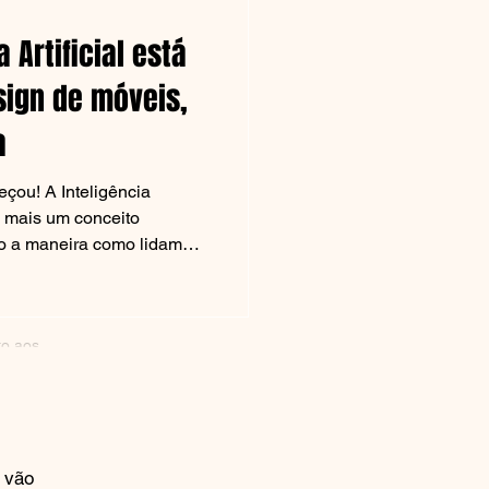
 Artificial está
sign de móveis,
decoração
a
riativa, a
nteligência
 é mais um conceito
ndo a maneira como lidamos
Porto
s já é tão profunda que
cos e produtivos. Por outro
to aos
tunidades para práticas
ue...
Para este artigo, o Portal
xão sobre a form
s vão