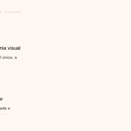
a, trazendo
ia visual
 única, a
..
er
dade e
por...