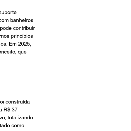
suporte 
 com banheiros 
pode contribuir 
mos princípios 
dos. Em 2025, 
ceito, que 
oi construída 
u R$ 37 
o, totalizando 
itado como 