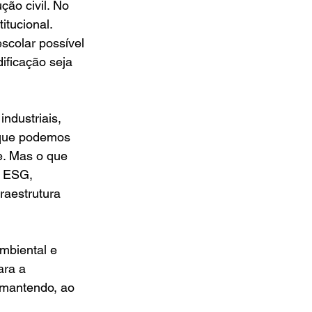
ão civil. No 
itucional. 
scolar possível 
ificação seja 
ndustriais, 
 que podemos 
e. Mas o que 
, ESG, 
raestrutura 
mbiental e 
ara a 
 mantendo, ao 