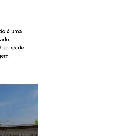
ado é uma 
dade 
toques de 
gem 