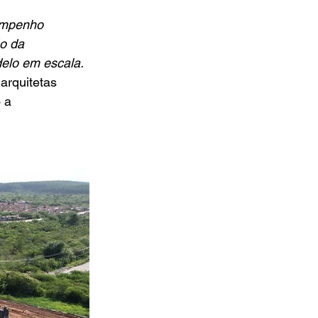
empenho 
o da 
delo em escala.
arquitetas 
 a 