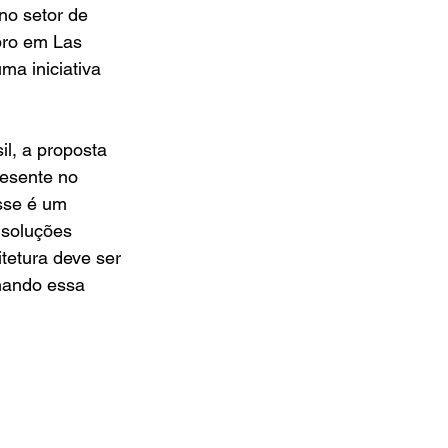
o setor de 
bro em Las 
a iniciativa 
il, a proposta 
resente no 
sse é um 
soluções 
tetura deve ser 
hando essa 