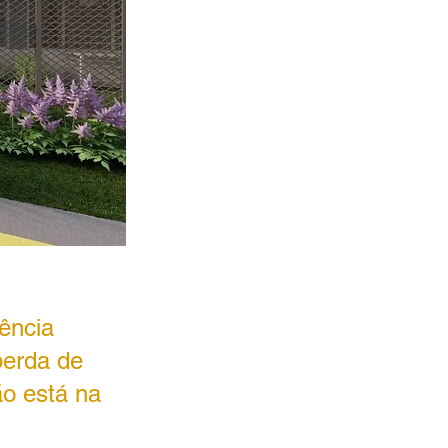
ência 
perda de 
ão está na 