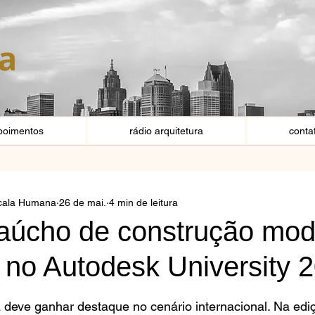
poimentos
rádio arquitetura
conta
scala Humana
26 de mai.
4 min de leitura
gaúcho de construção mod
 no Autodesk University 
e 5 estrelas.
 deve ganhar destaque no cenário internacional. Na edi