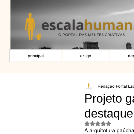
principal
artigo
de
Redação Portal E
Projeto 
destaque
Avaliado com NaN d
A arquitetura gaúcha