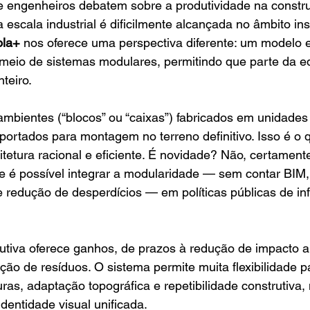
e engenheiros debatem sobre a produtividade na construç
a escala industrial é dificilmente alcançada no âmbito inst
ola+
 nos oferece uma perspectiva diferente: um modelo e
 meio de sistemas modulares, permitindo que parte da ed
teiro.
ambientes (“blocos” ou “caixas”) fabricados em unidades i
portados para montagem no terreno definitivo. Isso é o
etura racional e eficiente. É novidade? Não, certament
 é possível integrar a modularidade — sem contar BIM
 e redução de desperdícios — em políticas públicas de inf
utiva oferece ganhos, de prazos à redução de impacto a
ão de resíduos. O sistema permite muita flexibilidade p
as, adaptação topográfica e repetibilidade construtiva,
entidade visual unificada.