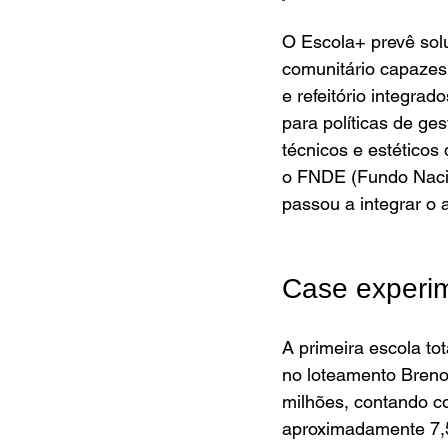
O Escola+ prevê solu
comunitário capazes
e refeitório integra
para políticas de ge
técnicos e estéticos
o FNDE (Fundo Naci
passou a integrar o 
Case experim
A primeira escola to
no loteamento Breno
milhões, contando co
aproximadamente 7,5 