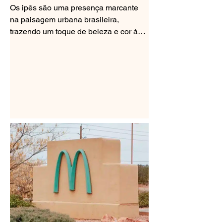
vão ficando mais coloridas
Os ipês são uma presença marcante
na paisagem urbana brasileira,
trazendo um toque de beleza e cor às
ruas e praças. Suas flores...