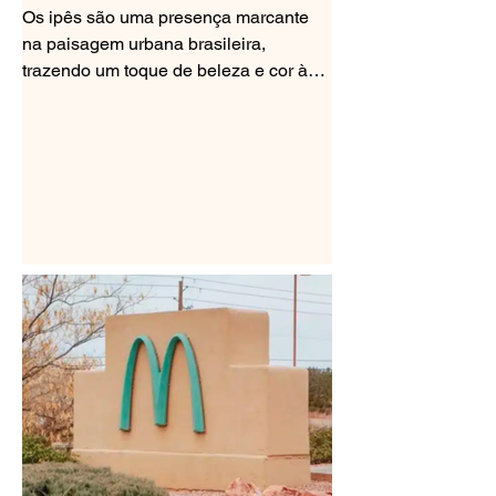
vão ficando mais coloridas
Os ipês são uma presença marcante
na paisagem urbana brasileira,
trazendo um toque de beleza e cor às
ruas e praças. Suas flores...